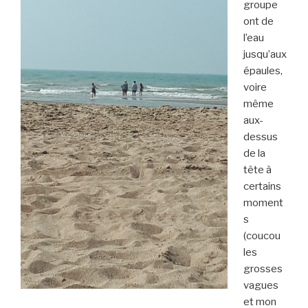
groupe
ont de
l’eau
jusqu’aux
épaules,
voire
même
aux-
dessus
de la
tête à
certains
moment
s
(coucou
les
grosses
vagues
et mon