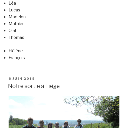
Léa
Lucas
Madelon
Mathieu
Olaf
Thomas
Hélène
François
PUBLIÉ
6 JUIN 2019
LE
Notre sortie à Liège