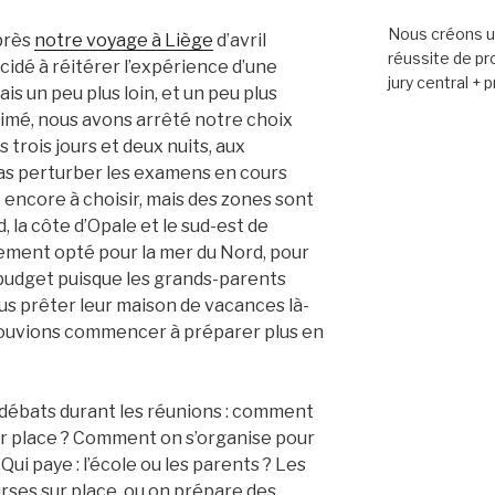
Nous créons un
près
notre voyage à Liège
d’avril
réussite de pro
idé à réitérer l’expérience d’une
jury central + 
is un peu plus loin, et un peu plus
imé, nous avons arrêté notre choix
s trois jours et deux nuits, aux
 pas perturber les examens en cours
e encore à choisir, mais des zones sont
d, la côte d’Opale et le sud-est de
lement opté pour la mer du Nord, pour
e budget puisque les grands-parents
us prêter leur maison de vacances là-
 pouvions commencer à préparer plus en
 débats durant les réunions : comment
sur place ? Comment on s’organise pour
Qui paye : l’école ou les parents ? Les
urses sur place, ou on prépare des