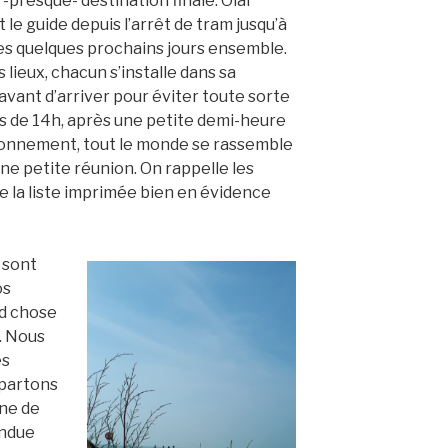
-presque- destination finale. Olaf
 le guide depuis l’arrêt de tram jusqu’à
es quelques prochains jours ensemble.
 lieux, chacun s’installe dans sa
vant d’arriver pour éviter toute sorte
s de 14h, après une petite demi-heure
onnement, tout le monde se rassemble
e petite réunion. On rappelle les
e la liste imprimée bien en évidence
s sont
os
nd chose
. Nous
es
 partons
ine de
endue