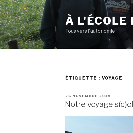
Aller
au
À L'ÉCOLE 
contenu
principal
Tous vers l'autonomie
ÉTIQUETTE :
VOYAGE
PUBLIÉ
26 NOVEMBRE 2019
LE
Notre voyage s(c)ol