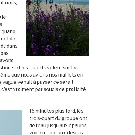
nt nous,
 le
s
t quand
r et de
eds dans
, pas
s avons
shorts et les t-shirts volent sur les
même que nous avions nos maillots en
se vague venait à passer ce serait
c’est vraiment par soucis de praticité,
15 minutes plus tard, les
trois-quart du groupe ont
de l’eau jusqu’aux épaules,
voire même aux-dessus