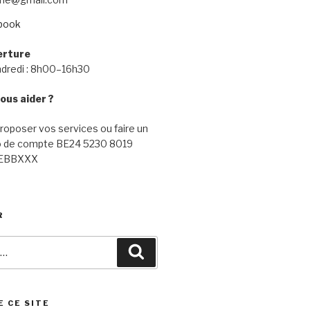
book
erture
ndredi : 8h00–16h30
ous aider ?
oposer vos services ou faire un
o de compte
BE24 5230 8019
EBBXXX
R
Recherche
E CE SITE