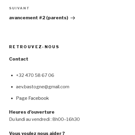
Article
SUIVANT
suivant
avancement #2 (parents)
RETROUVEZ-NOUS
Contact
+32 470 58 67 06
aev.bastogne@gmail.com
Page Facebook
Heures d’ouverture
Du lundi au vendredi : 8h00–16h30
Vous voulez nous aider ?