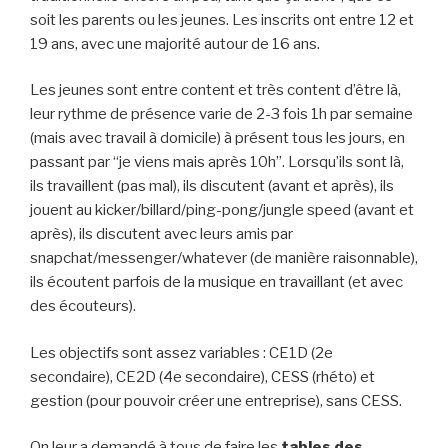
soit les parents ou les jeunes. Les inscrits ont entre 12 et
19 ans, avec une majorité autour de 16 ans.
Les jeunes sont entre content et très content d’être là,
leur rythme de présence varie de 2-3 fois 1h par semaine
(mais avec travail à domicile) à présent tous les jours, en
passant par “je viens mais après 10h”. Lorsqu’ils sont là,
ils travaillent (pas mal), ils discutent (avant et après), ils
jouent au kicker/billard/ping-pong/jungle speed (avant et
après), ils discutent avec leurs amis par
snapchat/messenger/whatever (de manière raisonnable),
ils écoutent parfois de la musique en travaillant (et avec
des écouteurs).
Les objectifs sont assez variables : CE1D (2e
secondaire), CE2D (4e secondaire), CESS (rhéto) et
gestion (pour pouvoir créer une entreprise), sans CESS.
On leur a demandé à tous de faire les
tables des