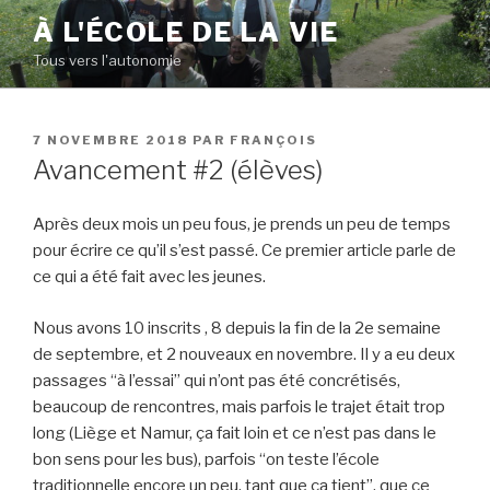
Aller
À L'ÉCOLE DE LA VIE
au
Tous vers l'autonomie
contenu
principal
PUBLIÉ
7 NOVEMBRE 2018
PAR
FRANÇOIS
LE
Avancement #2 (élèves)
Après deux mois un peu fous, je prends un peu de temps
pour écrire ce qu’il s’est passé. Ce premier article parle de
ce qui a été fait avec les jeunes.
Nous avons 10 inscrits , 8 depuis la fin de la 2e semaine
de septembre, et 2 nouveaux en novembre. Il y a eu deux
passages “à l’essai” qui n’ont pas été concrétisés,
beaucoup de rencontres, mais parfois le trajet était trop
long (Liège et Namur, ça fait loin et ce n’est pas dans le
bon sens pour les bus), parfois “on teste l’école
traditionnelle encore un peu, tant que ça tient”, que ce