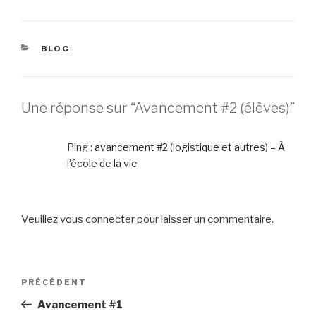
CATÉGORIES
BLOG
Une réponse sur “Avancement #2 (élèves)”
Ping :
avancement #2 (logistique et autres) – À
l'école de la vie
Veuillez vous connecter pour laisser un commentaire.
Navigation
Article
PRÉCÉDENT
de
précédent
Avancement #1
l’article